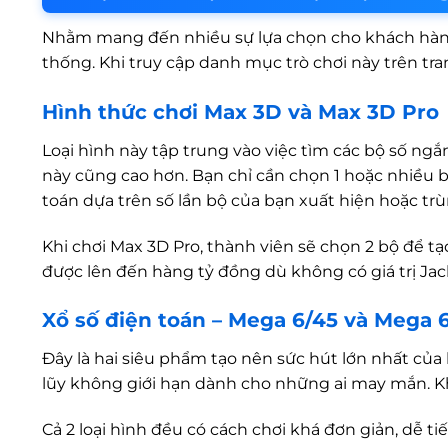
Nhằm mang đến nhiều sự lựa chọn cho khách hàng, 
thống. Khi truy cập danh mục trò chơi này trên tra
Hình thức chơi Max 3D và Max 3D Pro
Loại hình này tập trung vào việc tìm các bộ số ngắ
này cũng cao hơn. Bạn chỉ cần chọn 1 hoặc nhiều
toán dựa trên số lần bộ của bạn xuất hiện hoặc trùn
Khi chơi Max 3D Pro, thành viên sẽ chọn 2 bộ để t
được lên đến hàng tỷ đồng dù không có giá trị Ja
Xổ số điện toán – Mega 6/45 và Mega 
Đây là hai siêu phẩm tạo nên sức hút lớn nhất của
lũy không giới hạn dành cho những ai may mắn. Kh
Cả 2 loại hình đều có cách chơi khá đơn giản, dễ ti