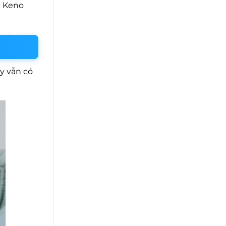
i Keno
y vẫn có