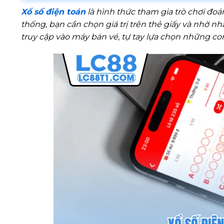
Xổ số điện toán
là hình thức tham gia trò chơi đoá
thống, bạn cần chọn giá trị trên thẻ giấy và nhờ nh
truy cập vào máy bán vé, tự tay lựa chọn những co