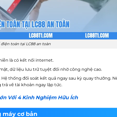
 điện toán tại LC88 an toàn
iễn là có kết nối internet.
ật, dữ liệu lưu trữ tuyệt đối nhờ công nghệ cao.
 Hệ thống đối soát kết quả ngay sau kỳ quay thưởng. N
 trả về tài khoản ngay lập tức.
Lớn Với 4 Kinh Nghiệm Hữu Ích
ng máy cơ bản