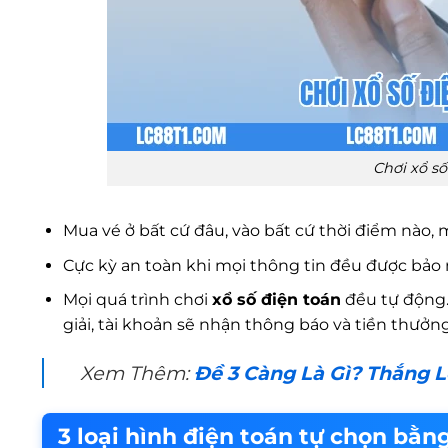
Chơi xổ số
Mua vé ở bất cứ đâu, vào bất cứ thời điểm nào, m
Cực kỳ an toàn khi mọi thông tin đều được bảo m
Mọi quá trình chơi
xổ số điện toán
đều tự động.
giải, tài khoản sẽ nhận thông báo và tiền thưởng
Xem Thêm:
Đề 3 Càng Là Gì? Thắng 
3 loại hình điện toán tự chọn bằ