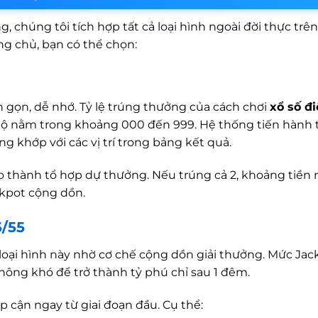
chúng tôi tích hợp tất cả loại hình ngoài đời thực trê
ng chủ, bạn có thể chọn:
n gọn, dễ nhớ. Tỷ lệ trúng thưởng của cách chơi
xổ số đ
 bộ nằm trong khoảng 000 đến 999. Hệ thống tiến hành
g khớp với các vị trí trong bảng kết quả.
ạo thành tổ hợp dự thưởng. Nếu trúng cả 2, khoảng tiền
ckpot cộng dồn.
6/55
 loại hình này nhờ cơ chế cộng dồn giải thưởng. Mức Jac
ông khó để trở thành tỷ phú chỉ sau 1 đêm.
ếp cận ngay từ giai đoạn đầu. Cụ thể: