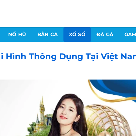
NỔ HŨ
BẮN CÁ
XỔ SỐ
ĐÁ GÀ
GAM
ại Hình Thông Dụng Tại Việt N