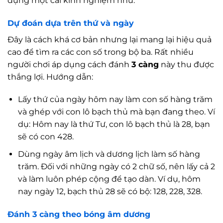
dụng một cái kinh nghiệm như:
Dự đoán dựa trên thứ và ngày
Đây là cách khá cơ bản nhưng lại mang lại hiệu quả
cao để tìm ra các con số trong bộ ba. Rất nhiều
người chơi áp dụng cách đánh
3 càng
này thu được
thắng lợi. Hướng dẫn:
Lấy thứ của ngày hôm nay làm con số hàng trăm
và ghép với con lô bạch thủ mà bạn đang theo. Ví
dụ: Hôm nay là thứ Tư, con lô bạch thủ là 28, bạn
sẽ có con 428.
Dùng ngày âm lịch và dương lịch làm số hàng
trăm. Đối với những ngày có 2 chữ số, nên lấy cả 2
và làm luôn phép cộng để tạo dàn. Ví dụ, hôm
nay ngày 12, bạch thủ 28 sẽ có bộ: 128, 228, 328.
Đánh 3 càng theo bóng âm dương