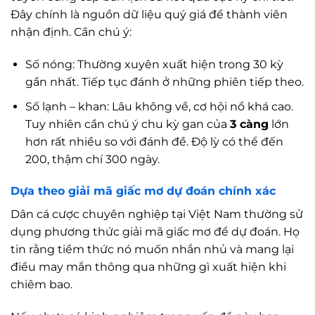
Đây chính là nguồn dữ liệu quý giá để thành viên
nhận định. Cần chú ý:
Số nóng: Thường xuyên xuất hiện trong 30 kỳ
gần nhất. Tiếp tục đánh ở những phiên tiếp theo.
Số lạnh – khan: Lâu không về, cơ hội nổ khá cao.
Tuy nhiên cần chú ý chu kỳ gan của
3 càng
lớn
hơn rất nhiều so với đánh đề. Độ lỳ có thể đến
200, thậm chí 300 ngày.
Dựa theo giải mã giấc mơ dự đoán chính xác
Dân cá cược chuyên nghiệp tại Việt Nam thường sử
dụng phương thức giải mã giấc mơ để dự đoán. Họ
tin rằng tiềm thức nó muốn nhắn nhủ và mang lại
điều may mắn thông qua những gì xuất hiện khi
chiêm bao.