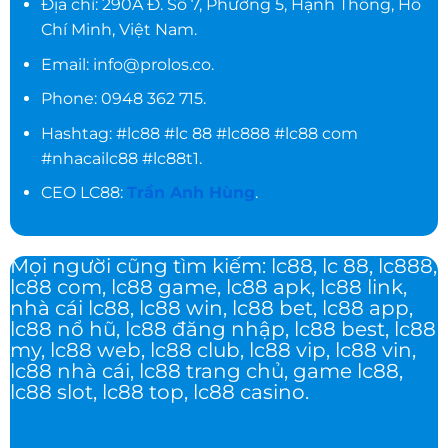
Địa chỉ:
290A Đ. Số 7, Phường 5, Hạnh Thông, Hồ
dễ dàng kiểm tra tính xác thực của tài khoản
Chí Minh, Việt Nam.
người dùng khi click. Những khách hàng may
mắn nhận được hũ lớn khi chơi
nổ hũ LC88
Email:
info@prolos.co
.
tháng 4 bao gồm:
Phone:
0948 362 715.
Hashtag: #lc88 #lc 88 #lc888 #lc88 com
Tên người
Số tiền trúng
Tên trò chơi
dùng
(K)
#nhacailc88 #lc88t1.
CEO LC88:
Trần Anh Hùng
.
*****618
Cây tài lộc
69.002.341
****a68
Thần May Mắn
68.984.741
Mọi người cũng tìm kiếm: lc88, lc 88, lc888,
lc88 com, lc88 game, lc88 apk, lc88 link,
nhà cái lc88, lc88 win, lc88 bet, lc88 app,
*****234
Chuột may mắn
9.757.325
lc88 nổ hũ, lc88 đăng nhập, lc88 best, lc88
my, lc88 web, lc88 club, lc88 vip, lc88 vin,
*********789
Siêu Át
940.636
lc88 nhà cái, lc88 trang chủ, game lc88,
lc88 slot, lc88 top, lc88 casino.
**********786
Sạc trâu
940.636