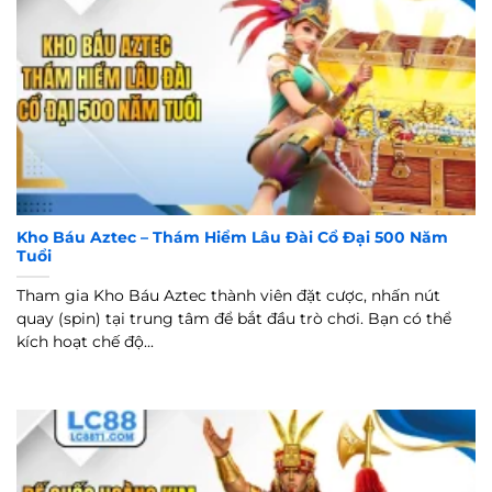
Nổ hũ LC88 hiện có hơn 700 trò chơi
Đây là danh mục chủ đạo đươc LC88 đầu tư
ngay từ ngày đầu thành lập. Hiện tại, có hơn
700 trò chơi đến từ 30+ nhà cung cấp danh
tiếng. Tất cả đều có điểm RTP trên 95.6%, cơ
chế thưởng minh bạch công khai và khả năng
nổ Jackpot liên tục. Tham gia ngay nhận quà
khủng từ vòng quay may mắn.
Kho Báu Aztec – Thám Hiểm Lâu Đài Cổ Đại 500 Năm
Tuổi
Nhà cung cấp hợp tác cùng LC88
Tham gia Kho Báu Aztec thành viên đặt cược, nhấn nút
trong lĩnh vực slot
quay (spin) tại trung tâm để bắt đầu trò chơi. Bạn có thể
kích hoạt chế độ...
Ưu thế của
nổ hũ LC88
so với những thương
hiệu khác đó chính là đầu tư cho những sảnh
cược uy tín. Thay vì hợp tác ồ ạt, chúng tôi chỉ
lựa chọn đồng hành cùng thương hiệu có
danh tiếng trong ngành. Điều này đảm bảo