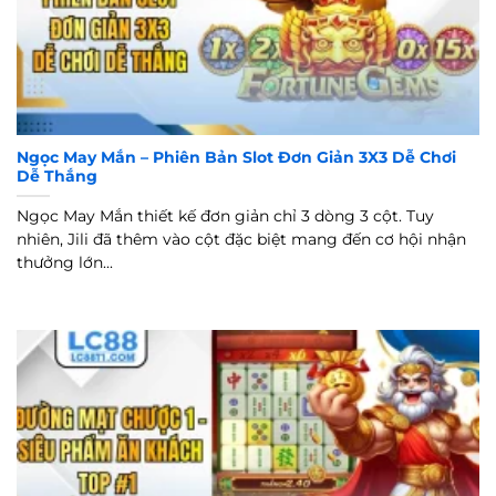
cộng đồn dòng thắng thưởng. Một vài siêu
phẩm ăn khách của ông lớn này như Quyết
Chiến Tiền Thưởng, Đường Mạt Chược 1 2, Kho
Báu Aztec…
Jili: Liên tục mang đến những trò chơi
nổ hũ
LC88
với kho Jackpot khổng lồ. Quỹ thưởng
Ngọc May Mắn – Phiên Bản Slot Đơn Giản 3X3 Dễ Chơi
Dễ Thắng
thường xuyên tích lũy lên đến hàng trăm triệu
đồng. Ví dụ như Ngọc May Mắn 1 2, Đế Quốc
Ngọc May Mắn thiết kế đơn giản chỉ 3 dòng 3 cột. Tuy
nhiên, Jili đã thêm vào cột đặc biệt mang đến cơ hội nhận
Hoàng Kim…
thưởng lớn...
FaChai: Thương hiệu danh tiếng trên thị
trường ở dfng game slot. Nội dung FaChai
theo đuổi chủ yếu có nội dụng hiện đại, sôi
động, giao diện đẹp. Điển hình như Cuối Năm,
Tết Nguyên Đán, Chợ Đêm…
Ngoài 3 ông lớn này, bạn còn bắt gặp nhiều
thương hiệu khác. Ví dụ như CQ9, Pragmatic,
YGR… Nhà cái phân chia danh mục tùy theo