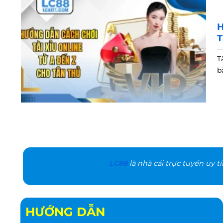
H
T
T
b
Evolution Gaming
Đây là “ông hoàng” trong làng Casino trực tiếp. 
HD vượt trội và những góc quay đa chiều, tạo cả
SA Gaming
Một thương hiệu quá đỗi quen thuộc với các tay
LC88
là nhà cái trực tuyến uy tí
Dealer nói tiếng bản địa, giúp hội viên cảm th
game nổi bật tại sảnh chơi như baccarat, poker, 
Pragmatic Play Live
HƯỚNG DẪN