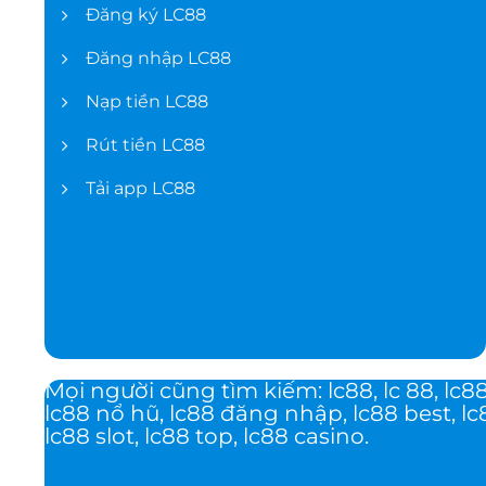
Pragmatic nổi bật với các tựa game có tốc độ n
Đăng ký LC88
siêu tốc. Vì vậy mà mọi người sẽ có những ván g
ra nhanh, cơ hội thắng cực cao.
Đăng nhập LC88
Nạp tiền LC88
Một số tựa game hot tại casino
Rút tiền LC88
Hệ thống trò chơi tại
casino LC88
sẽ chiều lòng
Tải app LC88
người luôn có những trải nghiệm mới:
Mọi người cũng tìm kiếm: lc88, lc 88, lc88
lc88 nổ hũ, lc88 đăng nhập, lc88 best, lc8
lc88 slot, lc88 top, lc88 casino.