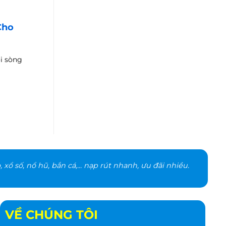
Cho
ơi sòng
, bạn sẽ được tận hưởng chất lượng hình ảnh
âu Âu.
óa giao diện cho người chơi Việt với đội ngũ
 xổ số, nổ hũ, bắn cá,... nạp rút nhanh, ưu đãi nhiều.
ặp bất kỳ rào cản ngôn ngữ nào. Một vài tựa
VỀ CHÚNG TÔI