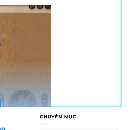
CHUYÊN MỤC
00