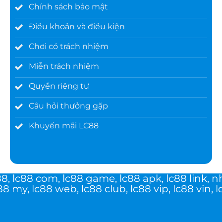
hanh. Ngoài ra trong các game còn có trang bị nhiều tín
Chính sách bảo mật
ame thú vị. Một trong những trò chơi mà bạn nên tham g
Điều khoản và điều kiện
Chơi có trách nhiệm
 LC88
Miễn trách nhiệm
 mọi nhu cầu và sở thích của game thủ. Với hơn 50 trò ch
Quyền riêng tư
Câu hỏi thưởng gặp
Khuyến mãi LC88
8, lc88 com, lc88 game, lc88 apk, lc88 link, nh
8 my, lc88 web, lc88 club, lc88 vip, lc88 vin, 