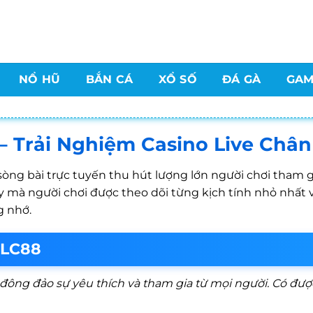
NỔ HŨ
BẮN CÁ
XỔ SỐ
ĐÁ GÀ
GAM
– Trải Nghiệm Casino Live Chân
ng bài trực tuyến thu hút lượng lớn người chơi tham gi
vậy mà người chơi được theo dõi từng kịch tính nhỏ nhất
g nhớ.
 LC88
đông đảo sự yêu thích và tham gia từ mọi người. Có đượ