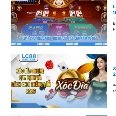
Các nhà cung cấp hàng đầu tại 
L
1
Sự thành công của danh mục casino phải kể đến 
B
phát triển danh tiếng nổi tiếng nhất toàn cầu:
P
X
2
X
r