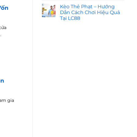
Kèo Thẻ Phạt – Hướng
Vốn
Dẫn Cách Chơi Hiệu Quả
Tại LC88
tiến hành tìm kiếm và hợp tác với các đơn vị
cửa
.
ớn
ham gia