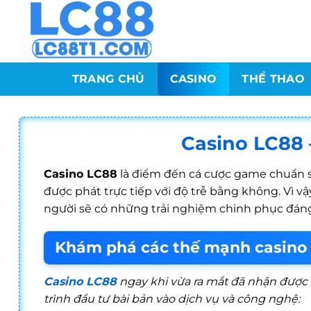
Chuyển
đến
nội
dung
TRANG CHỦ
CASINO
THỂ THAO
Casino LC88 
Casino LC88
là điểm đến cá cược game chuẩn sò
được phát trực tiếp với độ trễ bằng không. Vì 
người sẽ có những trải nghiệm chinh phục đán
Khám phá các thế mạnh casino
Casino LC88
ngay khi vừa ra mắt đã nhận được 
trình đầu tư bài bản vào dịch vụ và công nghệ: