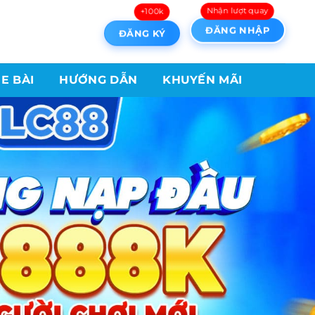
ĐĂNG NHẬP
ĐĂNG KÝ
E BÀI
HƯỚNG DẪN
KHUYẾN MÃI