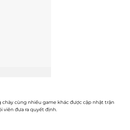
ng chày cùng nhiều game khác được cập nhật trận
i viên đưa ra quyết định.