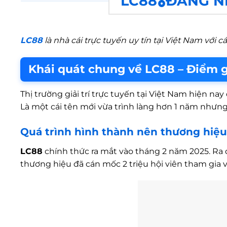
LC88🎖️ĐĂNG 
LC88
là nhà cái trực tuyến uy tín tại Việt Nam với c
Khái quát chung về LC88 – Điểm gi
Thị trường giải trí trực tuyến tại Việt Nam hiện na
Là một cái tên mới vừa trình làng hơn 1 năm nhưng 
Quá trình hình thành nên thương hiệ
LC88
chính thức ra mắt vào tháng 2 năm 2025. Ra đ
thương hiệu đã cán mốc 2 triệu hội viên tham gia v