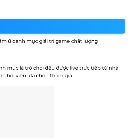
iệm 8 danh mục giải trí game chất lượng
 mục là trò chơi đều được live trực tiếp từ nhà
ho hội viên lựa chọn tham gia.