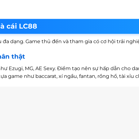
hà cái LC88
 đa dạng. Game thủ đến và tham gia có cơ hội trải ngh
hân thật
hư Ezugi, MG, AE Sexy. Điểm tạo nên sự hấp dẫn cho danh
ựa game như baccarat, xí ngầu, fantan, rồng hổ, tài xỉu c