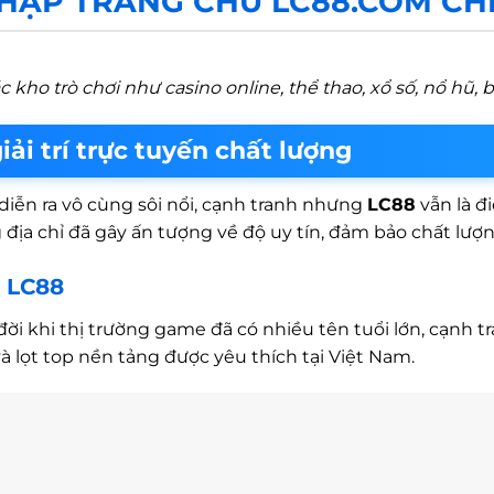
NHẬP TRANG CHỦ LC88.COM CH
ác kho trò chơi như casino online, thể thao, xổ số, nổ hũ,
ải trí trực tuyến chất lượng
y diễn ra vô cùng sôi nổi, cạnh tranh nhưng
LC88
vẫn là đ
địa chỉ đã gây ấn tượng về độ uy tín, đảm bảo chất lượn
u LC88
ời khi thị trường game đã có nhiều tên tuổi lớn, cạnh tr
à lọt top nền tảng được yêu thích tại Việt Nam.