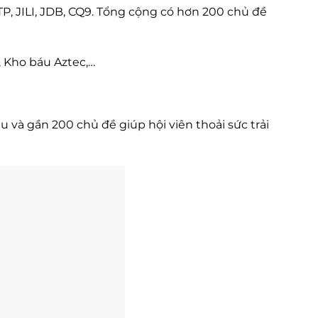
P, JILI, JDB, CQ9. Tổng cộng có hơn 200 chủ đề
 Kho báu Aztec,…
 và gần 200 chủ đề giúp hội viên thoải sức trải